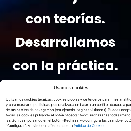
con teorías.
Desarrollamos
con la práctica.
Usamos cookies
Utilizamos cookies técnicas, cookies propias y de terceros para fines analíti
y para mostrarte publicidad personalizada en base a un perfil elaborado a par
de tus hábitos de navegación (por ejemplo, páginas visitadas). Puedes acept
todas las cookies pulsando el botón “Aceptar todo”, rechazarlas todas (meno
las técnicas) pulsando en el botón «Rechazar» o configurarlas usando el bot
“Configurar”. Más información en nuestra
Política de Cookies